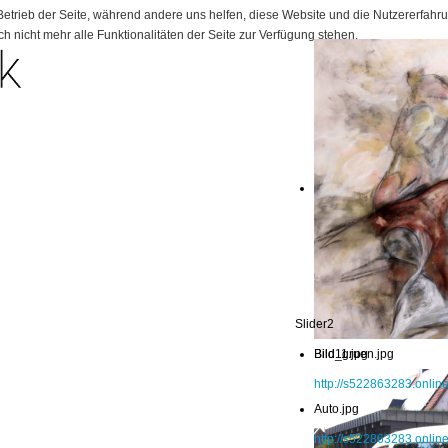
 Betrieb der Seite, während andere uns helfen, diese Website und die Nutzererfahr
 nicht mehr alle Funktionalitäten der Seite zur Verfügung stehen.
Slider2
Bild11.jpg
Bild_gruen.jpg
http://s522863283.onlin
Auto.jpg
http://s522863283.online