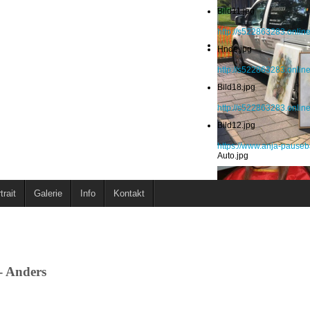
Bild11.jpg
http://s522863283.online
Hnde.jpg
http://s522863283.onlin
Bild18.jpg
http://s522863283.online
Bild12.jpg
https://www.anja-pauseb
Auto.jpg
trait
Galerie
Info
Kontakt
 - Anders