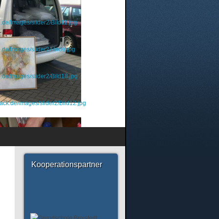
.de/images/slider2/Bild11.jpg
e.de/images/slider2/Hnde.jpg
.de/images/slider2/Bild18.jpg
ack.de/images/slider2/Bild12.jpg
Kooperationspartner