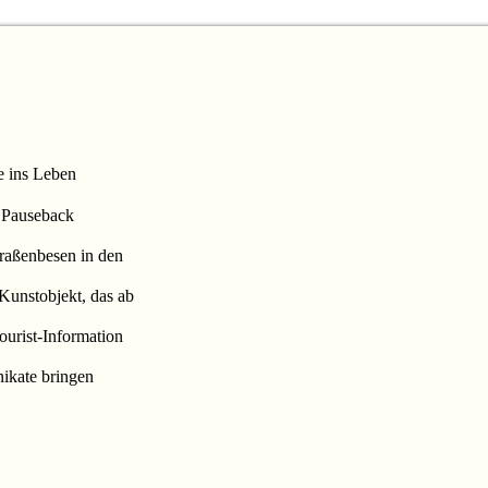
Hnde.jpg
e ins Leben
a Pauseback
raßenbesen in den
Kunstobjekt, das ab
ourist-Information
nikate bringen
Bild_gruen.jpg