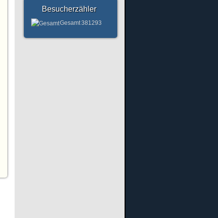
Besucherzähler
Gesamt
381293